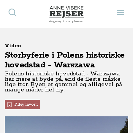
Søg
Åbn 
Anne-Vibeke Rejser
din genvej til store oplevelser
Video
Storbyferie i Polens historiske
hovedstad - Warszawa
Polens historiske hovedstad - Warszawa
har mere at byde på, end de fleste måske
lige tror. Byen er gammel og alligevel på
mange måder hel ny.
Tilføj favorit