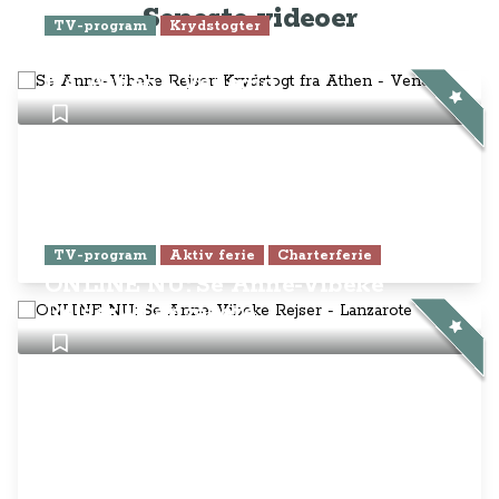
Seneste videoer
TV-program
Krydstogter
Se Anne-Vibeke Rejser: Krydstogt
fra Athen - Venedig
TV-program
Aktiv ferie
Charterferie
ONLINE NU: Se Anne-Vibeke
Rejser - Lanzarote