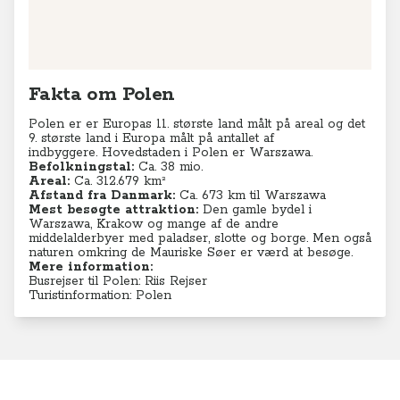
Fakta om Polen
Polen er er Europas 11. største land målt på areal og det
9. største land i Europa målt på antallet af
indbyggere.
Hovedstaden i Polen er Warszawa.
Befolkningstal:
Ca. 38 mio.
Areal:
Ca. 312.679 km²
Afstand fra Danmark:
Ca. 673 km til Warszawa
Mest besøgte attraktion:
Den gamle bydel i
Warszawa, Krakow og mange af de andre
middelalderbyer med paladser, slotte og borge. Men også
naturen omkring de Mauriske Søer er værd at besøge.
Mere information:
Busrejser til Polen: Riis Rejser
Turistinformation: Polen