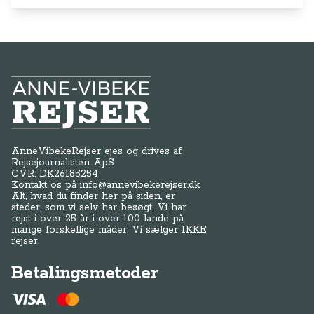
Anne-Vibeke Rejser
AnneVibekeRejser ejes og drives af
Rejsejournalisten ApS
CVR: DK
26185254
Kontakt os på
info@annevibekerejser.dk
Alt, hvad du finder her på siden, er
steder, som vi selv har besøgt. Vi har
rejst i over 25 år i over 100 lande på
mange forskellige måder. Vi sælger IKKE
rejser.
Betalingsmetoder