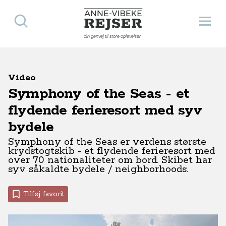
Søg
Åbn 
Anne-Vibeke Rejser
din genvej til store oplevelser
Video
Symphony of the Seas - et
flydende ferieresort med syv
bydele
Symphony of the Seas er verdens største
krydstogtskib - et flydende ferieresort med
over 70 nationaliteter om bord. Skibet har
syv såkaldte bydele / neighborhoods.
Tilføj favorit