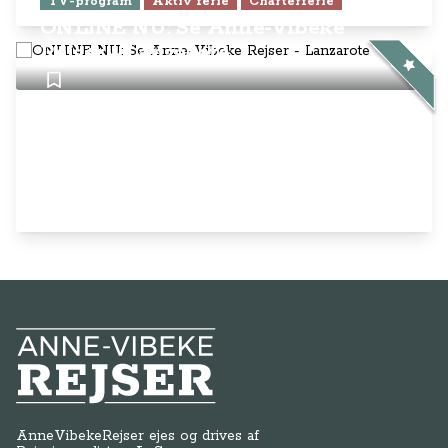
TV-program
Aktiv ferie
Charterferie
ONLINE NU: Se Anne-Vibeke
Rejser - Lanzarote
Anne-Vibeke Rejser
AnneVibekeRejser ejes og drives af