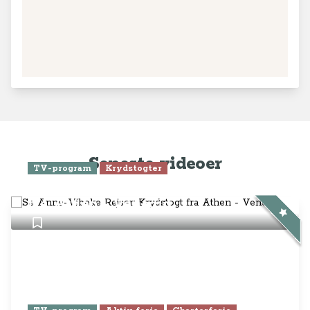
Seneste videoer
TV-program
Krydstogter
Se Anne-Vibeke Rejser: Krydstogt
fra Athen - Venedig