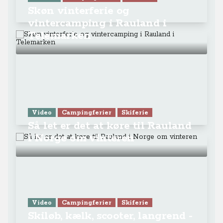
Så let er det at køre til Rauland
i Norge om vinteren
Video
Campingferier
Skiferie
Skiløb, kælk, scooter, langrend -
alle kan have det sjovt i Vierli
Turistsenter i Rauland