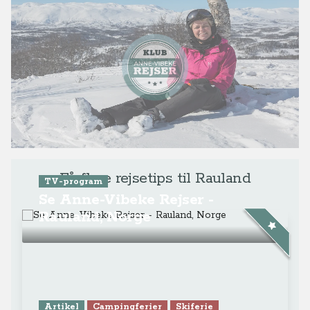
Få flere rejsetips til Rauland
TV-program
Se Anne-Vibeke Rejser -
Rauland, Norge
Artikel
Campingferier
Skiferie
Skøn vinterferie og
vintercamping i Rauland i
Telemarken
Video
Campingferier
Skiferie