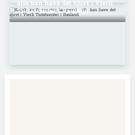
+
−
Leaflet
|
© MapTiler
© OpenStreetMap contributors