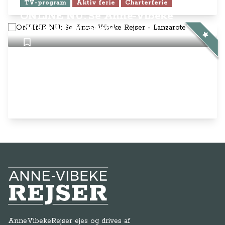
Anne-Vibeke Rejser
AnneVibekeRejser ejes og drives af
Rejsejournalisten ApS
CVR: DK
26185254
Kontakt os på
info@annevibekerejser.dk
Alt, hvad du finder her på siden, er
steder, som vi selv har besøgt. Vi har
rejst i over 25 år i over 100 lande på
mange forskellige måder. Vi sælger IKKE
rejser.
Betalingsmetoder