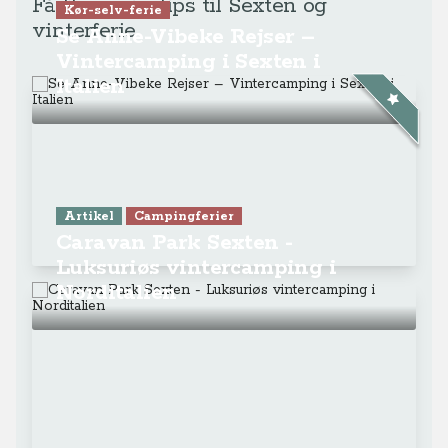
Få flere rejsetips til Sexten og
Kør-selv-ferie
vinterferie
Se Anne-Vibeke Rejser –
Vintercamping i Sexten i
Italien
Artikel
Campingferier
Caravan Park Sexten -
Luksuriøs vintercamping i
Norditalien