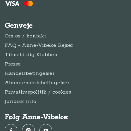
Genveje
Om os / kontakt
FAQ - Anne-Vibeke Rejser
Tilmeld dig Klubben
Presse
Handelsbetingelser
Abonnementsbetingelser
Privatlivspolitik / cookies
Juridisk Info
Følg Anne-Vibeke:
Facebook
Instagram
YouTube