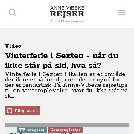
Søg
Åbn 
Anne-Vibeke Rejser
din genvej til store oplevelser
Video
Vinterferie i Sexten - når du
ikke står på ski, hva så?
Vinterferie i Sexten i Italien er et område,
der ikke er så kendt, men det er synd for
der er fantastisk. Få Anne-Vibeke rejsetips
til en vinteroplevelse, hvor du ikke står på
ski.
Tilføj favorit
TV-program
Campingferier