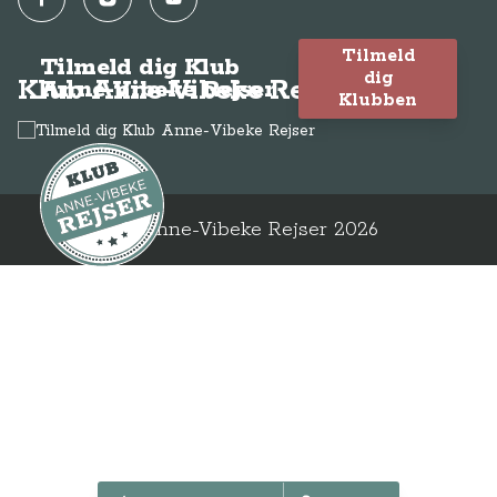
Tilmeld
Tilmeld dig Klub
dig
Klub Anne-Vibeke Rejser
Anne-Vibeke Rejser
Klubben
© Anne-Vibeke Rejser
2026