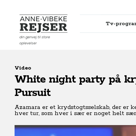
Tv-progr
Anne-Vibeke Rejser
din genvej til store
oplevelser
Video
White night party på k
Pursuit
Azamara er et krydstogtsselskab, der er ke
hver tur, som hver i sær er noget helt sæ