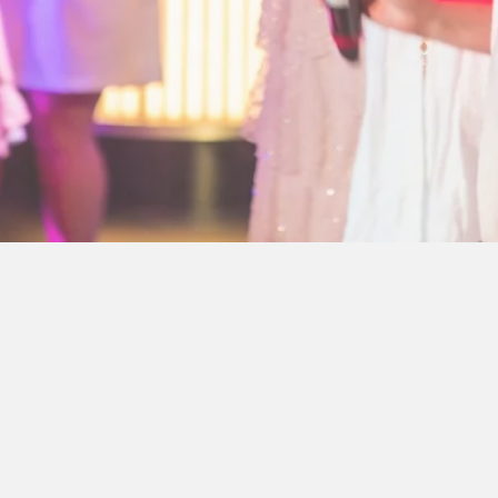
ra Athen -
TV-program
Aktiv ferie
ONLINE NU: Se An