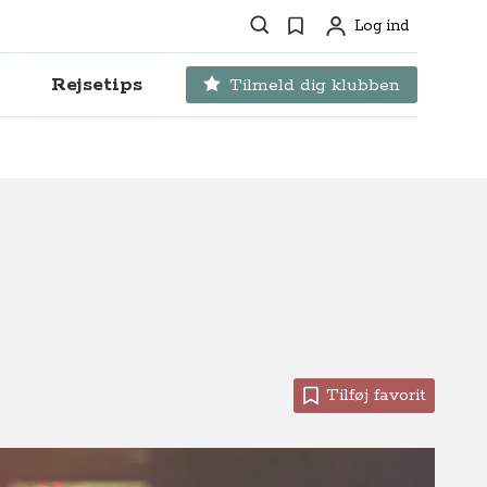
Søg
Favoritter
Log ind
Profil
Rejsetips
Tilmeld dig klubben
Tilføj favorit