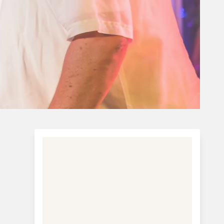
Charterferie
ne-Vibeke Rejser - Lanzarote