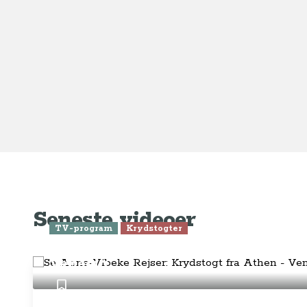
Ge
Anne-Vibeke Rejser
Om o
FAQ 
AnneVibekeRejser ejes og drives af
Tilm
Rejsejournalisten ApS
CVR: DK
26185254
Pres
Kontakt os på
info@annevibekerejser.dk
Alt, hvad du finder her på siden, er
Hand
steder, som vi selv har besøgt. Vi har
rejst i over 25 år i over 100 lande på
Abo
mange forskellige måder. Vi sælger IKKE
rejser.
Priv
Juri
Betalingsmetoder
Føl
Fac