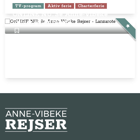
Anne-Vibeke Rejser
AnneVibekeRejser ejes og drives af
Rejsejournalisten ApS
CVR: DK
26185254
Kontakt os på
info@annevibekerejser.dk
Alt, hvad du finder her på siden, er
steder, som vi selv har besøgt. Vi har
rejst i over 25 år i over 100 lande på
mange forskellige måder. Vi sælger IKKE
rejser.
Betalingsmetoder