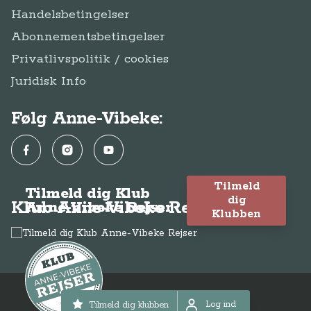
Handelsbetingelser
Abonnementsbetingelser
Privatlivspolitik / cookies
Juridisk Info
Følg Anne-Vibeke:
Facebook
Instagram
YouTube
Tilmeld
Tilmeld dig Klub
dig
Klub Anne-Vibeke Rejser
Anne-Vibeke Rejser
Klubben
© Anne-Vibeke Rejser
2026
Log ind
Tilmeld dig klubben
Log ind