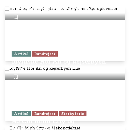
Hanoi og Halongbugten - to
uforglemmelige oplevelser
Artikel
Rundrejser
Idylliske Hoi An og kejserbyen
Hué
Artikel
Rundrejser
Storbyferie
Ho Chi Minh City og
Mekongdeltaet