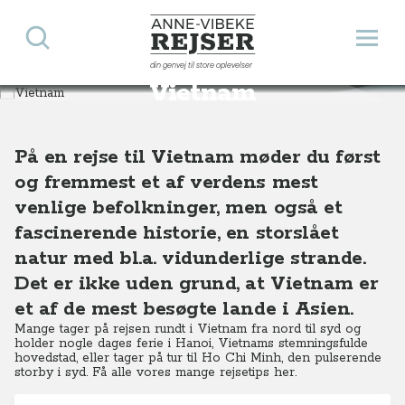
Søg
Åbn 
Anne-Vibeke Rejser
din genvej til store oplevelser
Destinationer
Asien
Vietnam
Vietnam
På en rejse til Vietnam møder du først
og fremmest et af verdens mest
venlige befolkninger, men også et
fascinerende historie, en storslået
natur med bl.a. vidunderlige strande.
Det er ikke uden grund, at Vietnam er
et af de mest besøgte lande i Asien.
Mange tager på rejsen rundt i Vietnam fra nord til syd og
holder nogle dages ferie i Hanoi, Vietnams stemningsfulde
hovedstad, eller tager på tur til Ho Chi Minh, den pulserende
storby i syd. Få alle vores mange rejsetips her.