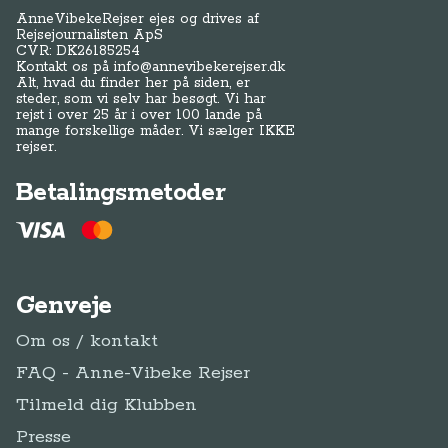
AnneVibekeRejser ejes og drives af
Rejsejournalisten ApS
CVR: DK
26185254
Kontakt os på
info@annevibekerejser.dk
Alt, hvad du finder her på siden, er
steder, som vi selv har besøgt. Vi har
rejst i over 25 år i over 100 lande på
mange forskellige måder. Vi sælger IKKE
rejser.
Betalingsmetoder
Genveje
Om os / kontakt
FAQ - Anne-Vibeke Rejser
Tilmeld dig Klubben
Presse