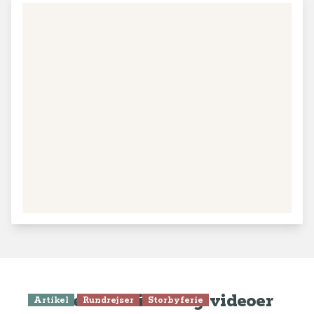
Seneste artikler og videoer
Artikel
Rundrejser
Storbyferie