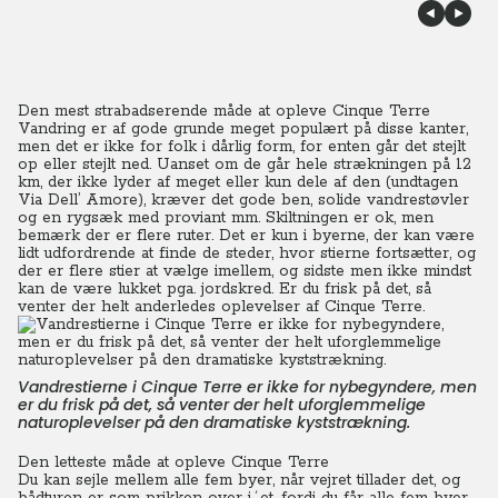
Den mest strabadserende måde at opleve Cinque Terre
Vandring er af gode grunde meget populært på disse kanter,
men det er ikke for folk i dårlig form, for enten går det stejlt
op eller stejlt ned. Uanset om de går hele strækningen på 12
km, der ikke lyder af meget eller kun dele af den (undtagen
Via Dell’ Amore), kræver det gode ben, solide vandrestøvler
og en rygsæk med proviant mm. Skiltningen er ok, men
bemærk der er flere ruter. Det er kun i byerne, der kan være
lidt udfordrende at finde de steder, hvor stierne fortsætter, og
der er flere stier at vælge imellem, og sidste men ikke mindst
kan de være lukket pga. jordskred. Er du frisk på det, så
venter der helt anderledes oplevelser af Cinque Terre.
Vandrestierne i Cinque Terre er ikke for nybegyndere, men
er du frisk på det, så venter der helt uforglemmelige
naturoplevelser på den dramatiske kyststrækning.
Den letteste måde at opleve Cinque Terre
Du kan sejle mellem alle fem byer, når vejret tillader det, og