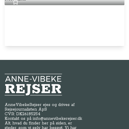
Anne-Vibeke Rejser
AnneVibekeRejser ejes og drives af
Rejsejournalisten ApS
CVR: DK
26185254
Kontakt os på
info@annevibekerejser.dk
Alt, hvad du finder her på siden, er
steder, som vi selv har besøgt. Vi har