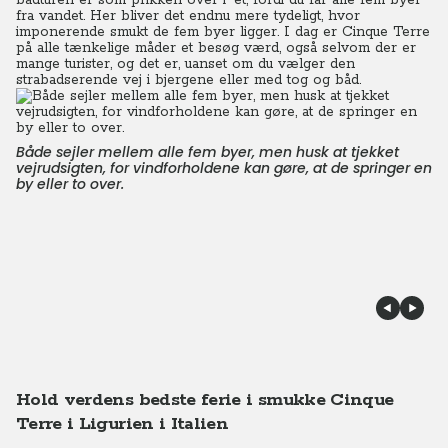
bådturen er som prikken over i´et, fordi du får alle fem byer
fra vandet. Her bliver det endnu mere tydeligt, hvor
imponerende smukt de fem byer ligger. I dag er Cinque Terre
på alle tænkelige måder et besøg værd, også selvom der er
mange turister, og det er, uanset om du vælger den
strabadserende vej i bjergene eller med tog og båd.
Både sejler mellem alle fem byer, men husk at tjekket
vejrudsigten, for vindforholdene kan gøre, at de springer en
by eller to over.
Hold verdens bedste ferie i smukke Cinque
Terre i Ligurien i Italien