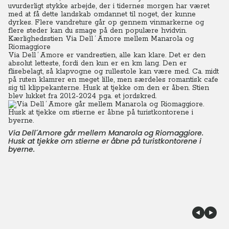
uvurderligt stykke arbejde, der i tidernes morgen har været
med at få dette landskab omdannet til noget, der kunne
dyrkes. Flere vandreture går op gennem vinmarkerne og
flere steder kan du smage på den populære hvidvin.
Kærlighedsstien Via Dell´Amore mellem Manarola og
Riomaggiore
Via Dell´Amore er vandrestien, alle kan klare. Det er den
absolut letteste, fordi den kun er en km lang. Den er
flisebelagt, så klapvogne og rullestole kan være med. Ca. midt
på ruten klamrer en meget lille, men særdeles romantisk cafe
sig til klippekanterne. Husk at tjekke om den er åben. Stien
blev lukket fra 2012-2024 pga. et jordskred.
Via Dell´Amore går mellem Manarola og Riomaggiore.
Husk at tjekke om stierne er åbne på turistkontorene i
byerne.