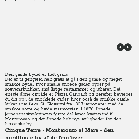
Den gamle bydel er helt gratis
Det er til gengæld helt gratis at gå i den gamle og meget
smukke bydel, hvor smalle snoede gader byder på
souvenirbutikker, små listige restauranter og isbarer. Det
eneste åbne område er Piazza Garibaldi og herefter bevæger
du dig op i de snørklede gader, hvor også de smukke gamle
kirker som f.eks. St. Giovanni fra 1307 imponerer med de
smukke sorte og hvide marmorsten. I 1870 åbnede
jernebanestrækningen første del langs kysten ind til
Monterosso og det åbnede helt nye muligheder for den
historiske by.
Cinque Terre - Monterosso al Mare - den
nordligste by af de fem byer