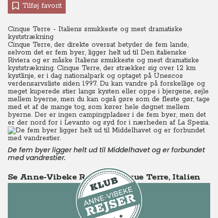
Tilføj favorit
Cinque Terre - Italiens smukkeste og mest dramatiske
kyststrækning
Cinque Terre, der direkte oversat betyder de fem lande,
selvom det er fem byer, ligger helt ud til Den italienske
Riviera og er måske Italiens smukkeste og mest dramatiske
kyststrækning. Cinque Terre, der strækker sig over 12 km
kystlinje, er i dag nationalpark og optaget på Unescos
verdensarvsliste siden 1997. Du kan vandre på forskellige og
meget kuperede stier langs kysten eller oppe i bjergene, sejle
mellem byerne, men du kan også gøre som de fleste gør, tage
med et af de mange tog, som kører hele døgnet mellem
byerne. Der er ingen campingpladser i de fem byer, men det
er der nord for i Levanto og syd for i nærheden af La Spezia.
De fem byer ligger helt ud til Middelhavet og er forbundet
med vandrestier.
Se Anne-Vibeke Rejser - Cinque Terre, Italien