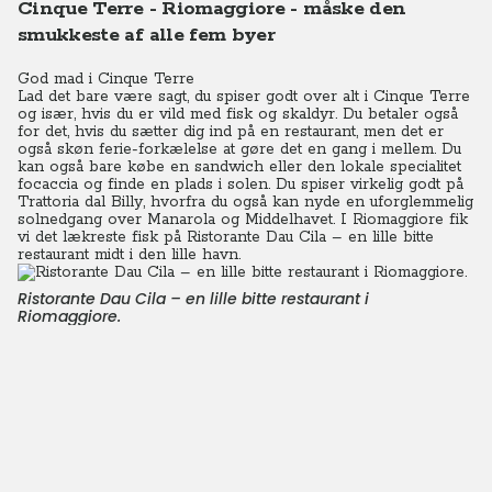
Cinque Terre - Riomaggiore - måske den
smukkeste af alle fem byer
God mad i Cinque Terre
Lad det bare være sagt, du spiser godt over alt i Cinque Terre
og især, hvis du er vild med fisk og skaldyr. Du betaler også
for det, hvis du sætter dig ind på en restaurant, men det er
også skøn ferie-forkælelse at gøre det en gang i mellem. Du
kan også bare købe en sandwich eller den lokale specialitet
focaccia og finde en plads i solen. Du spiser virkelig godt på
Trattoria dal Billy, hvorfra du også kan nyde en uforglemmelig
solnedgang over Manarola og Middelhavet. I Riomaggiore fik
vi det lækreste fisk på Ristorante Dau Cila – en lille bitte
restaurant midt i den lille havn.
Ristorante Dau Cila – en lille bitte restaurant i
Riomaggiore.