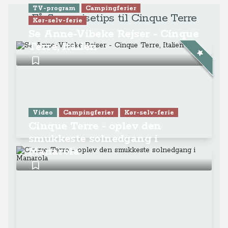
TV-program
Campingferier
Få flere rejsetips til Cinque Terre
Kør-selv-ferie
Se Anne-Vibeke Rejser - Cinque
Terre, Italien
Video
Campingferier
Kør-selv-ferie
Cinque Terre - oplev den
smukkeste solnedgang i
Manarola