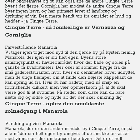
over Middelhavet og du kan også ane de andre Cinque Terre
byer i det fjerne. Corniglia har modsat de andre Cinque Terre
byer ingen havn og har primært levet af landbrug og
dyrkning af vin. Den meste kendt vin fra området er hvid og
hedder - ja Cinque Terre.
Cinque Terre - så forskellige er Vernazza og
Corniglia
Farvestrålende Manarola
Vi tager igen toget mod syd til den fjerde by på kysten nemlig
Manarola, der igen er sin helt egen. Byens store
samlingspunkt er havneområdet, hvor der bade og soles på
ganske få kvadratmeter. Der oser af sommer hygge fra de
små gaderestauranter, hvor hver en centimeter bliver udnyttet,
men de unge kæmper om at finde den højeste klippekant de
kan spring ud fra. Hvis du har badetøj med, så snup en
forfriskende dukkert, men vær opmærksom på, at du skal
være god til at svømme. På steder som disse kan du bare
sætte dig og sidde og nyde alt det, der sker omkring dig.
Cinque Terre - oplev den smukkeste
solnedgang i Manarola
Vandring og vin i Manarola
Manarola, der er den anden mindste by i Cinque Terre, er på
alle måder sin helt egen by omgivet af de smukke terrasser
med vinmarker, der omkranser hele byen. Det er et helt