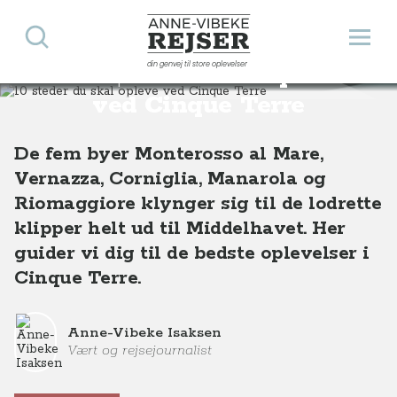
Søg
Åbn 
Anne-Vibeke Rejser
din genvej til store oplevelser
10 steder du skal opleve
Destinationer
Europa
Italien
10 steder du skal opleve ved Cinque Terre
ved Cinque Terre
De fem byer Monterosso al Mare,
Vernazza, Corniglia, Manarola og
Riomaggiore klynger sig til de lodrette
klipper helt ud til Middelhavet. Her
guider vi dig til de bedste oplevelser i
Cinque Terre.
Anne-Vibeke Isaksen
Vært og rejsejournalist