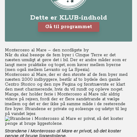
Dette er KLUB-indhold
Gå til programmet
Monterosso al Mare – den nordligste by
Når du skal besøge de fem byer i Cinque Terre er det
næsten umuligt at gøre det i bil. Der er andre måder som er
langt mere praktiske og toget, som kører mellem byerne
(men også mellem Levanto og La Spezia).
Monterosso al Mare, der er den største af de fem byer med
næsten 2.000 indbyggere, består af to bydele den gamle
Centro Storico og den nye Fegina og førstnævnte er klart
den mest charmerende, hvis du vil rundt og opleve noget.
Mange, der holder ferie i Monterosso al Mare når aldrig
videre på rejsen, fordi der er flere sandstrande at vælge
imellem og det er der ikke på samme måde i de resterende
fire byer. Strandene er private og solsenge og udstyr til leg
på vandet lejes.
Strandene i Monterosso al Mare er privat, så det koster
penge at bruge liggestolene.