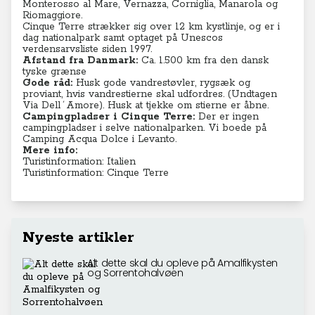
Monterosso al Mare, Vernazza, Corniglia, Manarola og
Riomaggiore.
Cinque Terre strækker sig over 12 km kystlinje, og er i
dag nationalpark samt optaget på Unescos
verdensarvsliste siden 1997.
Afstand fra Danmark:
Ca. 1.500 km fra den dansk
tyske grænse
Gode råd:
Husk gode vandrestøvler, rygsæk og
proviant, hvis vandrestierne skal udfordres. (Undtagen
Via Dell´Amore). Husk at tjekke om stierne er åbne.
Campingpladser i Cinque Terre:
Der er ingen
campingpladser i selve nationalparken. Vi boede på
Camping Acqua Dolce
i Levanto.
Mere info:
Turistinformation: Italien
Turistinformation: Cinque Terre
Nyeste artikler
Alt dette skal du opleve på Amalfikysten
og Sorrentohalvøen