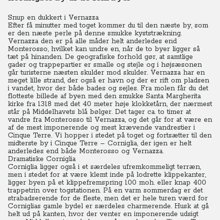
Snup en dukkert i Vernazza
Efter få minutter med toget kommer du til den næste by, som
er den næste perle på denne smukke kyststrækning.
Vernazza den er på alle måder helt anderledes end
Monterosso, hvilket kan undre en, når de to byer ligger så
tæt på hinanden. De geografiske forhold gør, at samtlige
gader og trappepartier er smalle og stejle og i højsæsonen
går turisterne næsten skulder mod skulder. Vernazza har en
meget lille strand, der også er havn og der er rift om pladsen
i vandet, hvor der både bades og sejles. Fra molen får du det
flotteste billede af byen med den smukke Santa Margherita
kirke fra 1318 med det 40 meter høje klokketårn, der nærmest
står på Middelhavets blå bølger. Det tager ca. to timer at
vandre fra Monterosso til Vernazza, og det går for at være en
af de mest imponerende og mest krævende vandrestier i
Cinque Terre. Vi hopper i stedet på toget og fortsætter til den
midterste by i Cinque Terre – Corniglia, der igen er helt
anderledes end både Monterosso og Vernazza.
Dramatiske Corniglia
Corniglia ligger også i et særdeles ufremkommeligt terræn,
men i stedet for at være klemt inde på lodrette klippekanter,
ligger byen på et klippefremspring 100 moh. eller knap 400
trappetrin over togstationen. På en varm sommerdag er det
strabadserende for de fleste, men det er hele turen værd for
Corniglias gamle bydel er særdeles charmerende. Husk at gå
helt ud på kanten, hvor der venter en imponerende udsigt