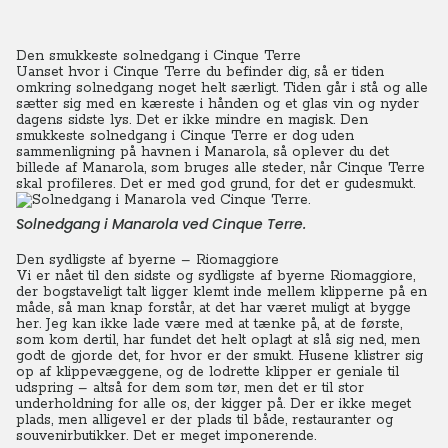
Den smukkeste solnedgang i Cinque Terre
Uanset hvor i Cinque Terre du befinder dig, så er tiden
omkring solnedgang noget helt særligt. Tiden går i stå og alle
sætter sig med en kæreste i hånden og et glas vin og nyder
dagens sidste lys. Det er ikke mindre en magisk. Den
smukkeste solnedgang i Cinque Terre er dog uden
sammenligning på havnen i Manarola, så oplever du det
billede af Manarola, som bruges alle steder, når Cinque Terre
skal profileres. Det er med god grund, for det er gudesmukt.
Solnedgang i Manarola ved Cinque Terre.
Den sydligste af byerne – Riomaggiore
Vi er nået til den sidste og sydligste af byerne Riomaggiore,
der bogstaveligt talt ligger klemt inde mellem klipperne på en
måde, så man knap forstår, at det har været muligt at bygge
her. Jeg kan ikke lade være med at tænke på, at de første,
som kom dertil, har fundet det helt oplagt at slå sig ned, men
godt de gjorde det, for hvor er der smukt. Husene klistrer sig
op af klippevæggene, og de lodrette klipper er geniale til
udspring – altså for dem som tør, men det er til stor
underholdning for alle os, der kigger på. Der er ikke meget
plads, men alligevel er der plads til både, restauranter og
souvenirbutikker. Det er meget imponerende.