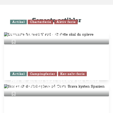
Seneste artikler
Artikel
Charterferie
Aktiv ferie
Lanzarote fra nord til syd - alt
dette skal du opleve
Artikel
Campingferier
Kør-selv-ferie
Her er alt du skal opleve på Costa
Brava kysten Spanien