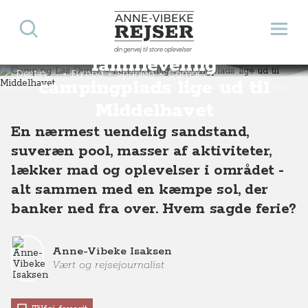
Søg
Åbn 
Camping Las Dunas -
Anne-Vibeke Rejser
din genvej til store oplevelser
familievenlig
Destinationer
Europa
Spanien
Camping Las Dunas - familievenlig campingplads lige ud til Middelhavet
campingplads lige ud til
Middelhavet
En nærmest uendelig sandstand,
suveræn pool, masser af aktiviteter,
lækker mad og oplevelser i området -
alt sammen med en kæmpe sol, der
banker ned fra over. Hvem sagde ferie?
Anne-Vibeke Isaksen
Vært og rejsejournalist