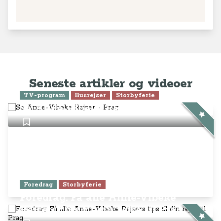
Seneste artikler og videoer
TV-program
Busrejser
Storbyferie
Se Anne-Vibeke Rejser - Prag
Foredrag
Storbyferie
Foredrag: Få alle Anne-Vibeke
Rejsers tips til din rejse til Prag