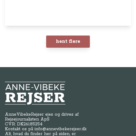
hent flere
Anne-Vibeke Rejser
AnneVibekeRejser ejes og drives af
Rejsejournalisten ApS
CVR: DK
26185254
Kontakt os på
info@annevibekerejser.dk
Alt, hvad du finder her på siden, er