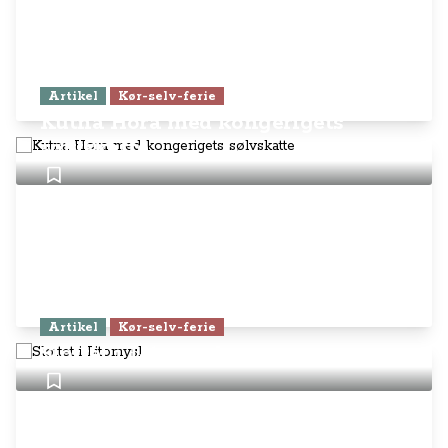
Artikel
Kør-selv-ferie
Kutna Hora med kongerigets
sølvskatte
Artikel
Kør-selv-ferie
Slottet i Litomysl