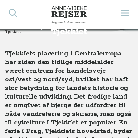
Søg
Åbn 
Anne-Vibeke Rejser
din genvej til store oplevelser
Destinationer
Europa
Tjekkiet
Tjekkiet
Tjekkiets placering i Centraleuropa
har siden den tidlige middelalder
været centrum for handelsveje
øst/vest og nord/syd, hvilket har haft
stor betydning for landets historie og
kulturelle udvikling. Det frodige land
er omgivet af bjerge der udfordrer til
både vandreferie og skiferie, men også
til cykelture i Tjekkiet er populær. En
ferie i Prag, Tjekkiets hovedstad, byder