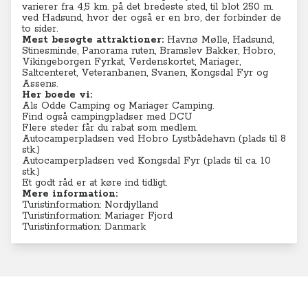
varierer fra 4,5 km. på det bredeste sted, til blot 250 m.
ved Hadsund, hvor der også er en bro, der forbinder de
to sider.
Mest besøgte attraktioner:
Havnø Mølle, Hadsund,
Stinesminde, Panorama ruten, Bramslev Bakker, Hobro,
Vikingeborgen Fyrkat, Verdenskortet, Mariager,
Saltcenteret, Veteranbanen, Svanen, Kongsdal Fyr og
Assens.
Her boede vi:
Als Odde Camping
og
Mariager Camping
.
Find også campingpladser med DCU
Flere steder får du rabat som medlem.
Autocamperpladsen ved Hobro Lystbådehavn (plads til 8
stk.)
Autocamperpladsen ved Kongsdal Fyr (plads til ca. 10
stk.)
Et godt råd er at køre ind tidligt.
Mere information:
Turistinformation: Nordjylland
Turistinformation: Mariager Fjord
Turistinformation: Danmark