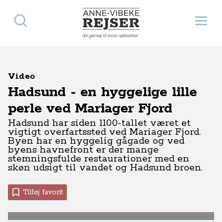
Søg
Åbn 
Anne-Vibeke Rejser
din genvej til store oplevelser
Video
Hadsund - en hyggelige lille
perle ved Mariager Fjord
Hadsund har siden 1100-tallet været et
vigtigt overfartssted ved Mariager Fjord.
Byen har en hyggelig gågade og ved
byens havnefront er der mange
stemningsfulde restaurationer med en
skøn udsigt til vandet og Hadsund broen.
Tilføj favorit