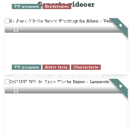
Seneste videoer
TV-program
Krydstogter
Se Anne-Vibeke Rejser: Krydstogt
fra Athen - Venedig
TV-program
Aktiv ferie
Charterferie
ONLINE NU: Se Anne-Vibeke
Rejser - Lanzarote