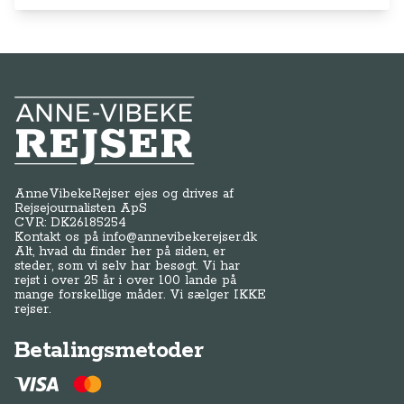
Anne-Vibeke Rejser
AnneVibekeRejser ejes og drives af
Rejsejournalisten ApS
CVR: DK
26185254
Kontakt os på
info@annevibekerejser.dk
Alt, hvad du finder her på siden, er
steder, som vi selv har besøgt. Vi har
rejst i over 25 år i over 100 lande på
mange forskellige måder. Vi sælger IKKE
rejser.
Betalingsmetoder