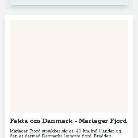
+
−
Leaflet
|
© MapTiler
© OpenStreetMap contributors
Fakta om Danmark - Mariager Fjord
Mariager Fjord strækker sig ca. 40 km. ind i landet, og
den er dermed Danmarks længste fjord. Bredden