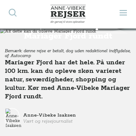
Søg
Åbn 
Anne-Vibeke Rejser
din genvej til store oplevelser
Alt dette kan du opleve
Destinationer
Europa
Danmark
Alt dette kan du opleve Mariager Fjord rundt
Mariager Fjord rundt
Bemærk: denne rejse er betalt, dog uden redaktionel indflydelse,
af: Autocamp
Mariager Fjord har det hele. På under
100 km. kan du opleve skøn varieret
natur, seværdigheder, shopping og
kultur. Kør med Anne-Vibeke Mariager
Fjord rundt.
Anne-Vibeke Isaksen
Vært og rejsejournalist