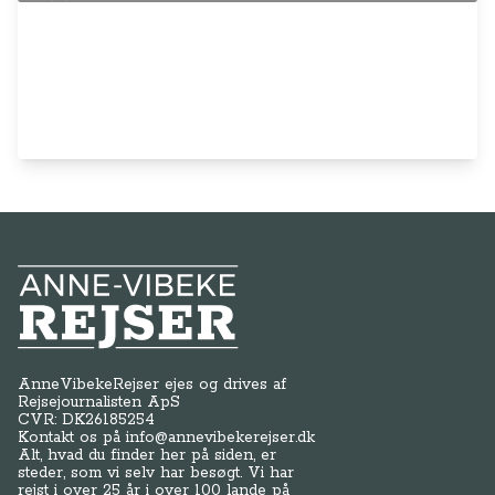
Anne-Vibeke Rejser
AnneVibekeRejser ejes og drives af
Rejsejournalisten ApS
CVR: DK
26185254
Kontakt os på
info@annevibekerejser.dk
Alt, hvad du finder her på siden, er
steder, som vi selv har besøgt. Vi har
rejst i over 25 år i over 100 lande på