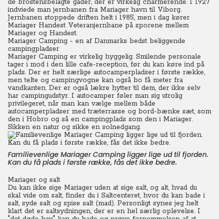
de brostensbelagte gader, der er virkelig charmerende. I 1927
indviede man jernbanen fra Mariager havn til Viborg.
Jernbanen stoppede driften helt i 1985, men i dag kører
Mariager Handest Veteranjernbane på sporene mellem
Mariager og Handest.
Mariager Camping - en af Danmarks bedst beliggende
campingpladser
Mariager Camping er virkelig hyggelig. Smilende personale
tager i mod i den lille cafe-reception, før du kan køre ind på
plads. Der er helt særlige autocamperpladser i første række,
men telte og campingvogne kan også bo få meter fra
vandkanten. Der er også lækre hytter til dem, der ikke selv
har campingudstyr. I autocamper føler man sig utrolig
privilegeret, når man kan vælge mellem både
autocamperpladser med træterrasse og bord-bænke sæt, som
den i Hobro og så en campingplads som den i Mariager.
Sikken en natur og sikke en solnedgang.
Familievenlige Mariager Camping ligger lige ud til fjorden.
Kan du få plads i første række, fås det ikke bedre.
Mariager og salt
Du kan ikke sige Mariager uden at sige salt, og alt, hvad du
skal vide om salt, finder du i Saltcenteret, hvor du kan bade i
salt, syde salt og spise salt (mad). Personligt synes jeg helt
klart det er saltsydningen, der er en hel særlig oplevelse. I