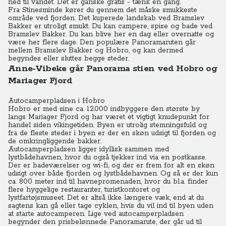
ned til vandet. Det er ganske gratis - tænk en gang.
Fra Stinesminde kører du gennem det måske smukkeste
område ved fjorden. Det kuperede landskab ved Bramslev
Bakker er utroligt smukt. Du kan campere, spise og bade ved
Bramslev Bakker. Du kan blive her en dag eller overnatte og
være her flere dage. Den populære Panoramaruten går
mellem Bramslev Bakker og Hobro, og kan dermed
begyndes eller sluttes begge steder.
Anne-Vibeke går Panorama stien ved Hobro og
Mariager Fjord
Autocamperpladsen i Hobro
Hobro er med sine ca. 12.000 indbyggere den største by
langs Mariager Fjord og har været et vigtigt knudepunkt for
handel siden vikingetiden. Byen er utrolig stemningsfuld og
fra de fleste steder i byen er der en skøn udsigt til fjorden og
de omkringliggende bakker.
Autocamperpladsen ligger idyllisk sammen med
lystbådehavnen, hvor du også tjekker ind via en postkasse.
Der er badeværelser og wi-fi, og der er frem for alt en skøn
udsigt over både fjorden og lystbådehavnen. Og så er der kun
ca. 800 meter ind til havnepromenaden, hvor du bl.a. finder
flere hyggelige restauranter, turistkontoret og
lystfartøjsmuseet. Det er altså ikke længere væk, end at du
sagtens kan gå eller tage cyklen, hvis du vil ind til byen uden
at starte autocamperen. Lige ved autocamperpladsen
begynder den prisbelønnede Panoramarute, der går ud til