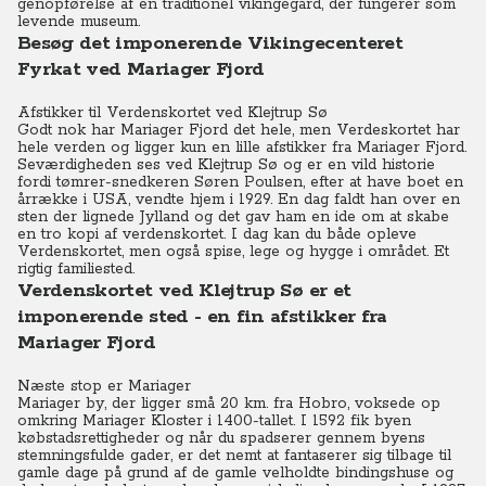
genopførelse af en traditionel vikingegård, der fungerer som
levende museum.
Besøg det imponerende Vikingecenteret
Fyrkat ved Mariager Fjord
Afstikker til Verdenskortet ved Klejtrup Sø
Godt nok har Mariager Fjord det hele, men Verdeskortet har
hele verden og ligger kun en lille afstikker fra Mariager Fjord.
Seværdigheden ses ved Klejtrup Sø og er en vild historie
fordi tømrer-snedkeren Søren Poulsen, efter at have boet en
årrække i USA, vendte hjem i 1929. En dag faldt han over en
sten der lignede Jylland og det gav ham en ide om at skabe
en tro kopi af verdenskortet. I dag kan du både opleve
Verdenskortet, men også spise, lege og hygge i området. Et
rigtig familiested.
Verdenskortet ved Klejtrup Sø er et
imponerende sted - en fin afstikker fra
Mariager Fjord
Næste stop er Mariager
Mariager by, der ligger små 20 km. fra Hobro, voksede op
omkring Mariager Kloster i 1400-tallet. I 1592 fik byen
købstadsrettigheder og når du spadserer gennem byens
stemningsfulde gader, er det nemt at fantaserer sig tilbage til
gamle dage på grund af de gamle velholdte bindingshuse og