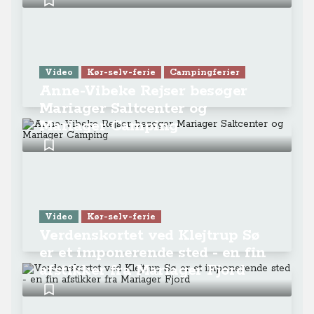
Video
Kør-selv-ferie
Campingferier
Anne-Vibeke Rejser besøger
Mariager Saltcenter og
Mariager Camping
Video
Kør-selv-ferie
Verdenskortet ved Klejtrup Sø
er et imponerende sted - en fin
afstikker fra Mariager Fjord