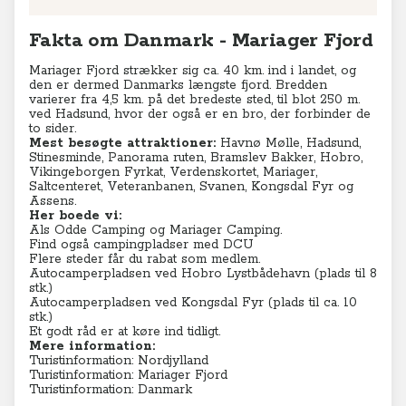
Fakta om Danmark - Mariager Fjord
Mariager Fjord strækker sig ca. 40 km. ind i landet, og
den er dermed Danmarks længste fjord. Bredden
varierer fra 4,5 km. på det bredeste sted, til blot 250 m.
ved Hadsund, hvor der også er en bro, der forbinder de
to sider.
Mest besøgte attraktioner:
Havnø Mølle, Hadsund,
Stinesminde, Panorama ruten, Bramslev Bakker, Hobro,
Vikingeborgen Fyrkat, Verdenskortet, Mariager,
Saltcenteret, Veteranbanen, Svanen, Kongsdal Fyr og
Assens.
Her boede vi:
Als Odde Camping
og
Mariager Camping
.
Find også campingpladser med DCU
Flere steder får du rabat som medlem.
Autocamperpladsen ved Hobro Lystbådehavn (plads til 8
stk.)
Autocamperpladsen ved Kongsdal Fyr (plads til ca. 10
stk.)
Et godt råd er at køre ind tidligt.
Mere information:
Turistinformation: Nordjylland
Turistinformation: Mariager Fjord
Turistinformation: Danmark