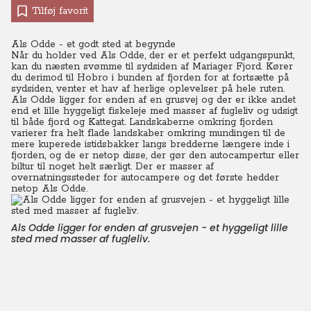
Tilføj favorit
Als Odde - et godt sted at begynde
Når du holder ved Als Odde, der er et perfekt udgangspunkt,
kan du næsten svømme til sydsiden af Mariager Fjord. Kører
du derimod til Hobro i bunden af fjorden for at fortsætte på
sydsiden, venter et hav af herlige oplevelser på hele ruten.
Als Odde ligger for enden af en grusvej og der er ikke andet
end et lille hyggeligt fiskeleje med masser af fugleliv og udsigt
til både fjord og Kattegat. Landskaberne omkring fjorden
varierer fra helt flade landskaber omkring mundingen til de
mere kuperede istidsbakker langs bredderne længere inde i
fjorden, og de er netop disse, der gør den autocampertur eller
biltur til noget helt særligt. Der er masser af
overnatningssteder for autocampere og det første hedder
netop Als Odde.
Als Odde ligger for enden af grusvejen - et hyggeligt lille
sted med masser af fugleliv.