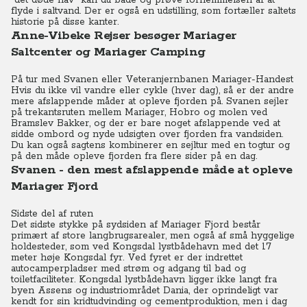
"det døde hav" kan du bade og prøve fornemmelsen af at
flyde i saltvand. Der er også en udstilling, som fortæller saltets
historie på disse kanter.
Anne-Vibeke Rejser besøger Mariager
Saltcenter og Mariager Camping
På tur med Svanen eller
Veteranjernbanen Mariager-Handest
Hvis du ikke vil vandre eller cykle (hver dag), så er der andre
mere afslappende måder at opleve fjorden på. Svanen sejler
på trekantsruten mellem Mariager, Hobro og molen ved
Bramslev Bakker, og der er bare noget afslappende ved at
sidde ombord og nyde udsigten over fjorden fra vandsiden.
Du kan også sagtens kombinerer en sejltur med en togtur og
på den måde opleve fjorden fra flere sider på en dag.
Svanen - den mest afslappende måde at opleve
Mariager Fjord
Sidste del af ruten
Det sidste stykke på sydsiden af Mariager Fjord består
primært af store langbrugsarealer, men også af små hyggelige
holdesteder, som ved Kongsdal lystbådehavn med det 17
meter høje Kongsdal fyr. Ved fyret er der indrettet
autocamperpladser med strøm og adgang til bad og
toiletfaciliteter. Kongsdal lystbådehavn ligger ikke langt fra
byen Assens og industriområdet Dania, der oprindeligt var
kendt for sin kridtudvinding og cementproduktion, men i dag