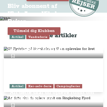
Bliv abonnent af
Klub Anne-Vibeke
Rejser
Tilmeld dig Klubben
Seneste artikler
Artikel
Vandreferie
Gå Kyststien på Bornholm og få
en oplevelse for livet
Artikel
Kør-selv-ferie
Campingferier
Alt dette skal du opleve rundt om
Ringkøbing Fjord