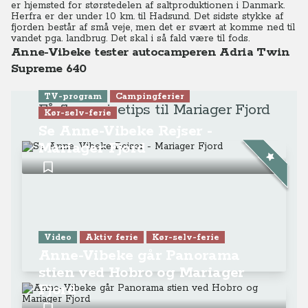
er hjemsted for størstedelen af saltproduktionen i Danmark.
Herfra er der under 10 km. til Hadsund. Det sidste stykke af
fjorden består af små veje, men det er svært at komme ned til
vandet pga. landbrug. Det skal i så fald være til fods.
Anne-Vibeke tester autocamperen Adria Twin
Supreme 640
TV-program
Campingferier
Få flere rejsetips til Mariager Fjord
Kør-selv-ferie
Se Anne-Vibeke Rejser -
Mariager Fjord
Video
Aktiv ferie
Kør-selv-ferie
Anne-Vibeke går Panorama
stien ved Hobro og Mariager
Fjord