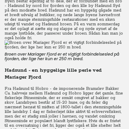
Byen består egentlig af to dele, der er forbundet med en bro
- Hadsund by nord for fjorden og den lille by Hadsund Syd
på den modsatte bred. Hadsund har en hyggelig gågade med
et bredt udvalg af butikker, og nede langs byens havnefront
er der mange stemningsfulde restaurationer med en skøn
udsigt til vandet og Hadsund broen. På en varm sommerdag
er det oplagt at sætte sig og slappe af og nyde synet af de
mange lystbåde, der passerer under broen. Sådan kan man jo
også holde fri.
Broen over Mariager Fjord er et vigtigt forbindelsesled på
fjorden, der lige her kun er 250 m bred.
Hadsund - en hyggelige lille perle ved
Mariager Fjord
Fra Hadsund til Hobro - de imponerende Bramslev Bakker
Ca. halvvejs mellem Hadsund og Hobro ligger det gamle, fine
fiskerleje Stinesminde, der er smukt omgivet af bakker og
skov. Landsbyen består af 15-20 huse, og du føler dig
nærmest hensat til midten af 1800-tallet i den stemningsfulde
lille landsby. I dag er fiskerlejet ikke aktivt til erhvervsfiskeri,
men der er stadig små joller i havnen, og vandet omkring
Stinesminde er populært blandt lystfiskere. Hvis du er fristet
til en overnatning i det fri, ligger der også et lille shelter helt