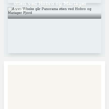
Fakta om Danmark - Mariager Fjord
Mariager Fjord strækker sig ca. 40 km. ind i landet, og
den er dermed Danmarks længste fjord. Bredden
varierer fra 4,5 km. på det bredeste sted, til blot 250 m.
ved Hadsund, hvor der også er en bro, der forbinder de