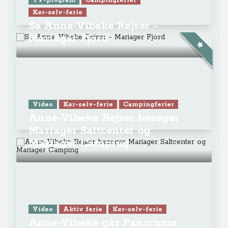
Mariager Saltcenter og
Mariager Camping
Video
Aktiv ferie
Kør-selv-ferie
Anne-Vibeke går Panorama
stien ved Hobro og Mariager
Fjord