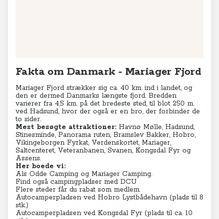
to sider.
Mest besøgte attraktioner:
Havnø Mølle, Hadsund,
Stinesminde, Panorama ruten, Bramslev Bakker, Hobro,
Vikingeborgen Fyrkat, Verdenskortet, Mariager,
Saltcenteret, Veteranbanen, Svanen, Kongsdal Fyr og
Assens.
Her boede vi:
Als Odde Camping
og
Mariager Camping
.
Find også campingpladser med DCU
Flere steder får du rabat som medlem.
Autocamperpladsen ved Hobro Lystbådehavn (plads til 8
stk.)
Autocamperpladsen ved Kongsdal Fyr (plads til ca. 10
stk.)
Et godt råd er at køre ind tidligt.
Mere information:
Turistinformation: Nordjylland
Turistinformation: Mariager Fjord
Turistinformation: Danmark
Seneste videoer
TV-program
Krydstogter