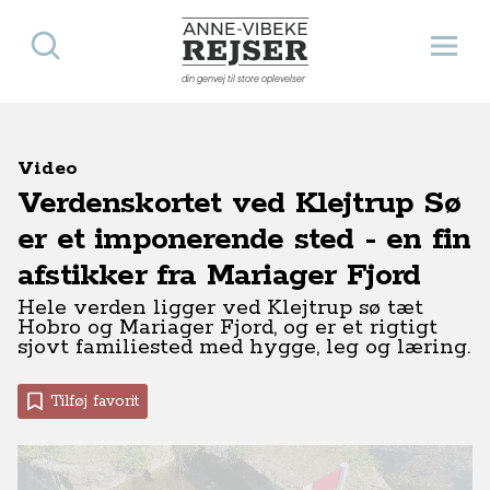
Søg
Åbn 
Anne-Vibeke Rejser
din genvej til store oplevelser
Video
Verdenskortet ved Klejtrup Sø
er et imponerende sted - en fin
afstikker fra Mariager Fjord
Hele verden ligger ved Klejtrup sø tæt
Hobro og Mariager Fjord, og er et rigtigt
sjovt familiested med hygge, leg og læring.
Tilføj favorit