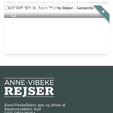
Anne-Vibeke Rejser
AnneVibekeRejser ejes og drives af
Rejsejournalisten ApS
CVR: DK
26185254
Kontakt os på
info@annevibekerejser.dk
Alt, hvad du finder her på siden, er
steder, som vi selv har besøgt. Vi har
rejst i over 25 år i over 100 lande på
mange forskellige måder. Vi sælger IKKE
rejser.
Betalingsmetoder