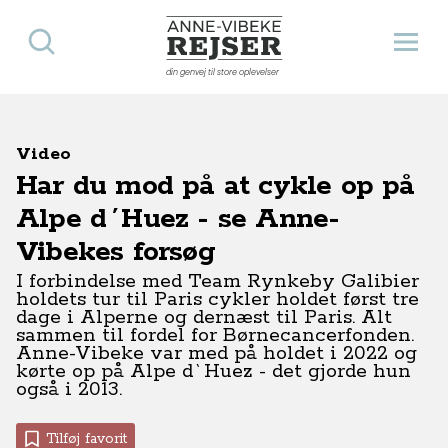
Søg
Åbn 
Anne-Vibeke Rejser
din genvej til store oplevelser
Video
Har du mod på at cykle op på
Alpe d´Huez - se Anne-
Vibekes forsøg
I forbindelse med Team Rynkeby Galibier
holdets tur til Paris cykler holdet først tre
dage i Alperne og dernæst til Paris. Alt
sammen til fordel for Børnecancerfonden.
Anne-Vibeke var med på holdet i 2022 og
kørte op på Alpe d`Huez - det gjorde hun
også i 2013.
Tilføj favorit