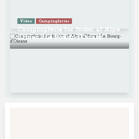
Video
Campingferier
Campingferie for foden af Alpe
d'Huez i Le Bourg-d'Oisans
+
−