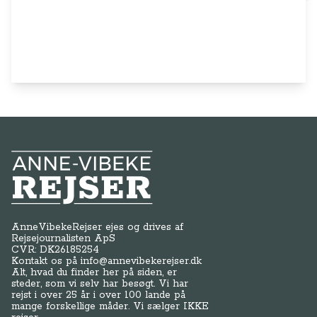
Anne-Vibeke Rejser
AnneVibekeRejser ejes og drives af
Rejsejournalisten ApS
CVR: DK
26185254
Kontakt os på
info@annevibekerejser.dk
Alt, hvad du finder her på siden, er
steder, som vi selv har besøgt. Vi har
rejst i over 25 år i over 100 lande på
mange forskellige måder. Vi sælger IKKE