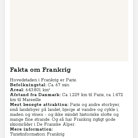
Leaflet
|
© MapTiler
© OpenStreetMap contributors
Fakta om Frankrig
Hovedstaden i Frankrig er Paris.
Befolkningstal:
Ca. 67 mio.
Areal:
643.801 km²
Afstand fra Danmark:
Ca. 1.229 km til Paris, ca. 1.472
km til Marseille
Mest besøgte attraktion:
Paris og andre storbyer,
små landsbyer på landet, bjerge at vandre og cykle i,
maden og vinen - og ikke mindst historiske slotte og
mange fine strande. Og så har Frankrig rigtigt gode
skiområder i De Franske Alper.
Mere information:
Turistinformation: Frankrig