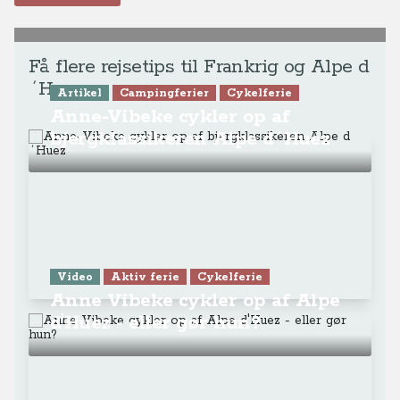
Få flere rejsetips til Frankrig og Alpe d
´Huez
Artikel
Campingferier
Cykelferie
Anne-Vibeke cykler op af
bjergklassikeren Alpe d´Huez
Video
Aktiv ferie
Cykelferie
Anne Vibeke cykler op af Alpe
d'Huez - eller gør hun?