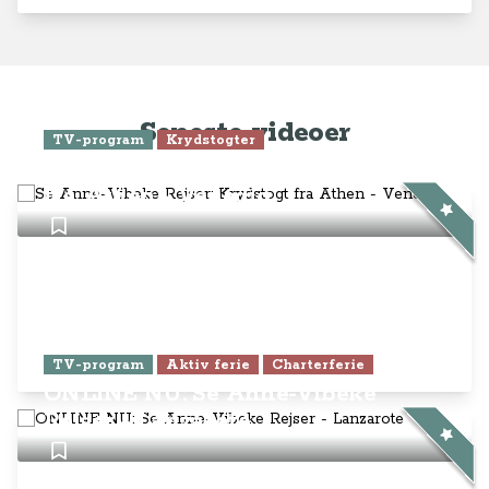
Seneste videoer
TV-program
Krydstogter
Se Anne-Vibeke Rejser: Krydstogt
fra Athen - Venedig
TV-program
Aktiv ferie
Charterferie
ONLINE NU: Se Anne-Vibeke
Rejser - Lanzarote