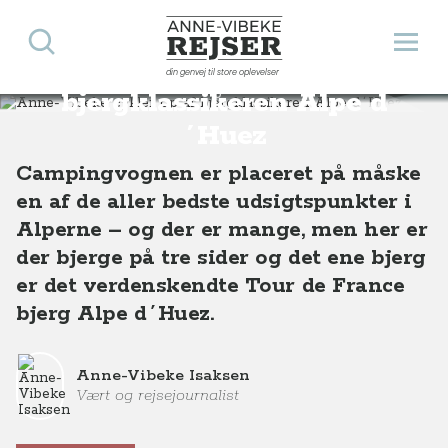
Søg
Åbn 
Anne-Vibeke Rejser
Anne-Vibeke cykler op af
din genvej til store oplevelser
Destinationer
Europa
Frankrig
Anne-Vibeke cykler op af bjergklassikeren Alpe d´Huez
bjergklassikeren Alpe d
´Huez
Campingvognen er placeret på måske
en af de aller bedste udsigtspunkter i
Alperne – og der er mange, men her er
der bjerge på tre sider og det ene bjerg
er det verdenskendte Tour de France
bjerg Alpe d´Huez.
Anne-Vibeke Isaksen
Vært og rejsejournalist