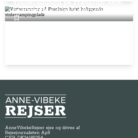
Vintercamping på Frankrigs højst
beliggende vintercampingplads
Anne-Vibeke Rejser
AnneVibekeRejser ejes og drives af
Rejsejournalisten ApS
CVR: DK
26185254