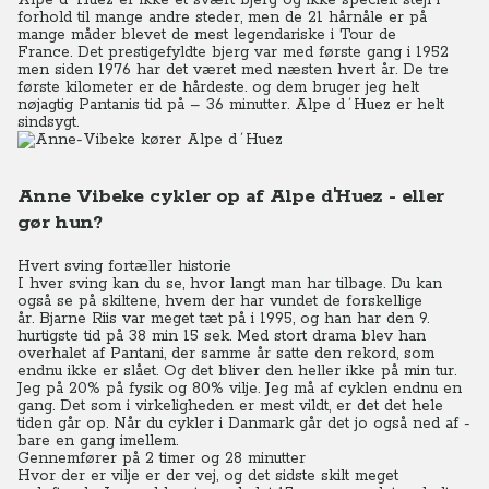
Alpe d´Huez er ikke et svært bjerg og ikke specielt stejl i
forhold til mange andre steder, men de 21 hårnåle er på
mange måder blevet de mest legendariske i Tour de
France.
Det prestigefyldte bjerg var med første gang i 1952
men siden 1976 har det været med næsten hvert år.
De tre
første kilometer er de hårdeste. og dem bruger jeg helt
nøjagtig Pantanis tid på – 36 minutter.
Alpe d´Huez
er helt
sindsygt.
Anne Vibeke cykler op af Alpe d'Huez - eller
gør hun?
Hvert sving fortæller historie
I hver sving kan du se, hvor langt man har tilbage.
Du
kan
også se på skiltene, hvem der har vundet de forskellige
år.
Bjarne Riis var meget tæt på i 1995, og han har den 9.
hurtigste tid på 38 min 15 sek.
Med stort drama blev han
overhalet af Pantani, der samme år satte den rekord, som
endnu ikke er slået.
Og det bliver den heller ikke på min tur.
Jeg på 20% på fysik og 80% vilje. Jeg må af cyklen endnu en
gang. Det som i virkeligheden er mest vildt, er det det hele
tiden går op.
Når du cykler i Danmark går det jo også ned af -
bare en gang imellem.
Gennemfører på 2 timer og 28 minutter
Hvor der er vilje er der vej, og det sidste skilt meget