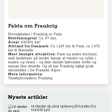
Fakta om Frankrig
Hovedstaden i Frankrig er Paris.
Befolkningstal:
Ca. 67 mio.
Areal:
643.801 km²
Afstand fra Danmark:
Ca. 1.229 km til Paris, ca. 1.472
km til Marseille
Mest besøgte attraktion:
Paris og andre storbyer,
små landsbyer på landet, bjerge at vandre og cykle i,
maden og vinen - og ikke mindst historiske slotte og
mange fine strande. Og så har Frankrig rigtigt gode
skiområder i De Franske Alper.
Mere information:
Turistinformation: Frankrig
Nyeste artikler
14 steder du skal opleve på Korsika fra
nord til syd