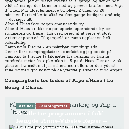
opløftende. Jeg er blevet overhalet 15 gange, og det er helt
vildt, så mange der kommer ned og prøver kræfter med Alpe
d´Huez.
Min uforglemmelige tid bliver 2 timer og 28
minutter.
Pantani kørte altså ca. fem gange hurtigere end mig
– det siger alt.
Alpe d´Huez ikke nogen spændende by
Alpe d´Huez er ikke nogen speciel spændende by om
sommeren og bære i høj grad præg af at være et stort
vinterskisportsted.
Til gengæld er campingpladsen helt
vidunderlig.
Camping la Piscine - en naturkøn
campingplads
Der er flere campingpladser i området og jeg boede på
Camping la Piscine få kilometer fra centrum og kun få
hundrede meter fra opkørslen til Alpe d´Huez.
Der er liv på
pladsen fra midten af juli måned, men ellers er den yderst
stille og med god udsigt på de yderste pladser ud mod engen.
Campingferie for foden af Alpe d'Huez i Le
Bourg-d'Oisans
Få flere rejsetips til Frankrig og Alp d
Artikel
Campingferier
´Huez
Se alle tre programmer i fuld
længde: Anne-Vibeke Rejser –
Tour de France i 2013