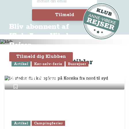
Tilmeld
Bliv abonnent af
Klub Anne-Vibeke
Rejser
Tilmeld dig Klubben
Seneste artikler
Artikel
Kør-selv-ferie
Busrejser
14 steder du skal opleve på Korsika
fra nord til syd
Artikel
Campingferier