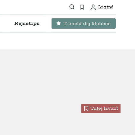
Søg
Favoritter
Log ind
Profil
Rejsetips
Tilmeld dig klubben
Tilføj favorit