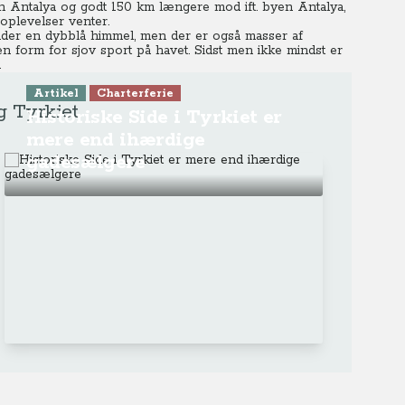
sen Antalya og godt 150 km længere mod ift. byen Antalya,
 oplevelser venter.
under en dybblå himmel, men der er også masser af
en form for sjov sport på havet. Sidst men ikke mindst er
.
Artikel
Charterferie
g Tyrkiet
Historiske Side i Tyrkiet er
mere end ihærdige
gadesælgere