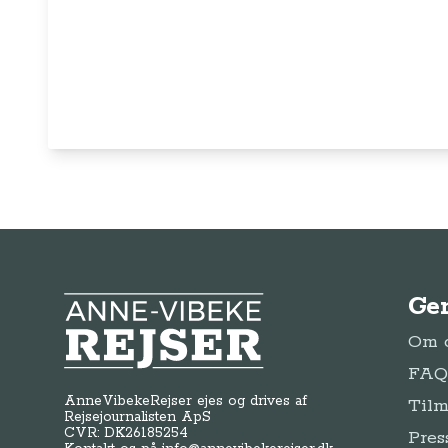
Ge
Anne-Vibeke Rejser
Om o
FAQ 
AnneVibekeRejser ejes og drives af
Tilm
Rejsejournalisten ApS
CVR: DK
26185254
Pres