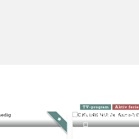
ra Athen -
TV-program
Aktiv ferie
ONLINE NU: Se An