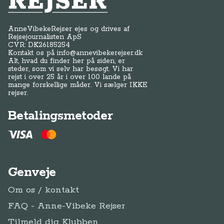
AnneVibekeRejser ejes og drives af
Rejsejournalisten ApS
CVR: DK
26185254
Kontakt os på
info@annevibekerejser.dk
Alt, hvad du finder her på siden, er
steder, som vi selv har besøgt. Vi har
rejst i over 25 år i over 100 lande på
mange forskellige måder. Vi sælger IKKE
rejser.
Betalingsmetoder
Genveje
Om os / kontakt
FAQ - Anne-Vibeke Rejser
Tilmeld dig Klubben