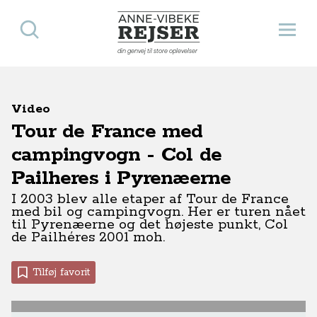
Søg
Åbn 
Anne-Vibeke Rejser
din genvej til store oplevelser
Video
Tour de France med
campingvogn - Col de
Pailheres i Pyrenæerne
I 2003 blev alle etaper af Tour de France
med bil og campingvogn. Her er turen nået
til Pyrenæerne og det højeste punkt, Col
de Pailhéres 2001 moh.
Tilføj favorit