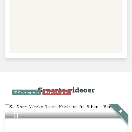
Seneste videoer
TV-program
Krydstogter
Se Anne-Vibeke Rejser: Krydstogt
fra Athen - Venedig