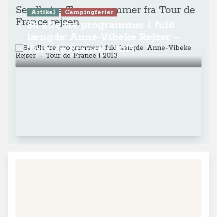
Se alle tre Tv-programmer fra Tour de
Artikel
Campingferier
France rejsen
Se alle tre programmer i fuld
længde: Anne-Vibeke Rejser –
Tour de France i 2013