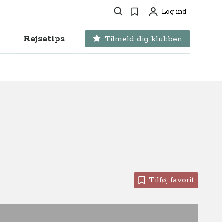
Søg
Favoritter
Log ind
Profil
Rejsetips
Tilmeld dig klubben
Tilføj favorit