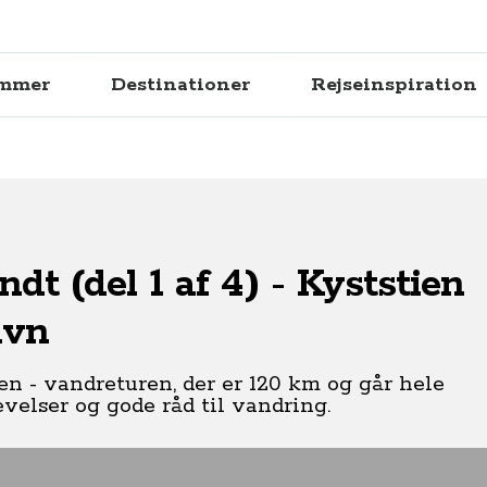
ammer
Destinationer
Rejseinspiration
t (del 1 af 4) - Kyststien
avn
en - vandreturen, der er 120 km og går hele
velser og gode råd til vandring.