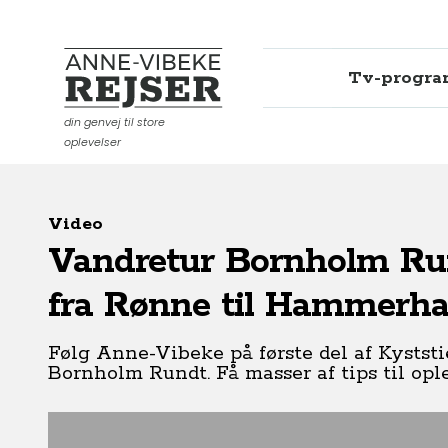
Tv-progr
Anne-Vibeke Rejser
din genvej til store
oplevelser
Video
Vandretur Bornholm Rund
fra Rønne til Hammerh
Følg Anne-Vibeke på første del af Kyststi
Bornholm Rundt. Få masser af tips til ople