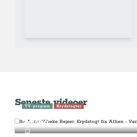
Ge
Anne-Vibeke Rejser
Om o
FAQ 
AnneVibekeRejser ejes og drives af
Tilm
Rejsejournalisten ApS
CVR: DK
26185254
Pres
Kontakt os på
info@annevibekerejser.dk
Alt, hvad du finder her på siden, er
Hand
steder, som vi selv har besøgt. Vi har
rejst i over 25 år i over 100 lande på
Abo
mange forskellige måder. Vi sælger IKKE
rejser.
Priv
Juri
Betalingsmetoder
Føl
Fac