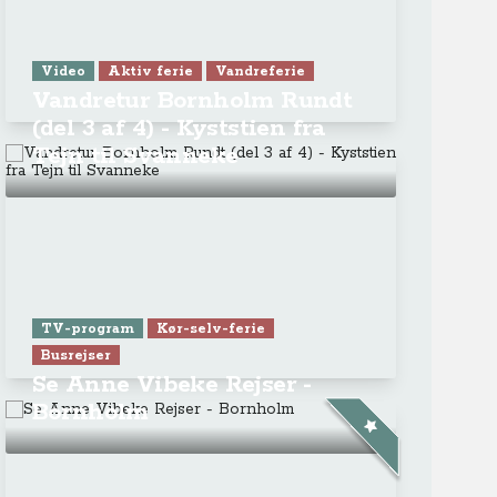
ra Athen -
TV-program
Aktiv ferie
ONLINE NU: Se An