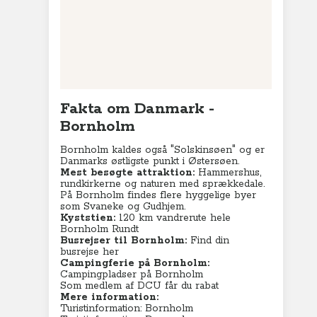
Charterferie
ne-Vibeke Rejser - Lanzarote