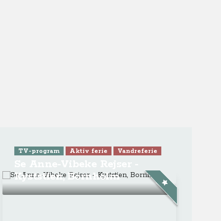
TV-program
Kør-selv-ferie
Busrejser
Se Anne Vibeke Rejser -
Bornholm