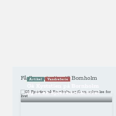
Video
Aktiv ferie
Vandreferie
Vandretur Bornholm Rundt
(del 4 af 4) - Kyststien fra
Svanneke og retur til Rønne