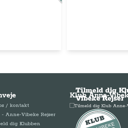
© Anne-Vibeke Rejser
2026