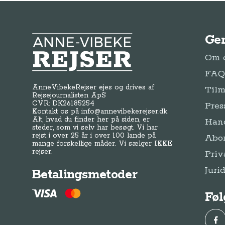
Ge
Anne-Vibeke Rejser
Om o
FAQ 
AnneVibekeRejser ejes og drives af
Tilm
Rejsejournalisten ApS
CVR: DK
26185254
Pres
Kontakt os på
info@annevibekerejser.dk
Alt, hvad du finder her på siden, er
Hand
steder, som vi selv har besøgt. Vi har
rejst i over 25 år i over 100 lande på
Abo
mange forskellige måder. Vi sælger IKKE
rejser.
Priv
Juri
Betalingsmetoder
Føl
Fac