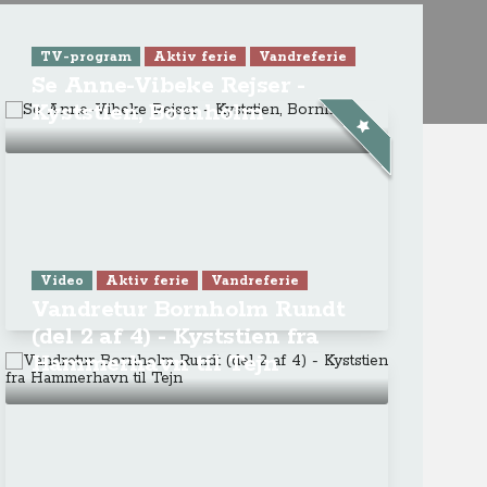
TV-program
Aktiv ferie
Vandreferie
Se Anne-Vibeke Rejser -
Kyststien, Bornholm
Video
Aktiv ferie
Vandreferie
Vandretur Bornholm Rundt
(del 2 af 4) - Kyststien fra
Hammerhavn til Tejn