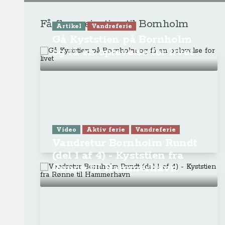
Få flere rejsetips til Bornholm
Artikel
Vandreferie
Gå Kyststien på Bornholm
og få en oplevelse for livet
Video
Aktiv ferie
Vandreferie
Vandretur Bornholm Rundt
(del 1 af 4) - Kyststien fra
Rønne til Hammerhavn