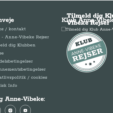
Tilmeld dig K
nveje
Klub Anne-Vibek
Vibeke Rejser
s / kontakt
- Anne-Vibeke Rejser
eld dig Klubben
se
elsbetingelser
nnementsbetingelser
atlivspolitik / cookies
disk Info
g Anne-Vibeke:
ebook
Instagram
YouTube