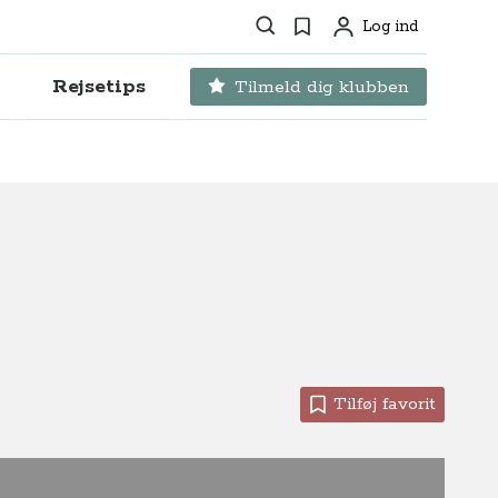
Søg
Favoritter
Log ind
Profil
Rejsetips
Tilmeld dig klubben
Tilføj favorit