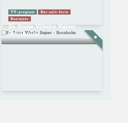
TV-program
Kør-selv-ferie
Busrejser
Se Anne Vibeke Rejser -
Bornholm