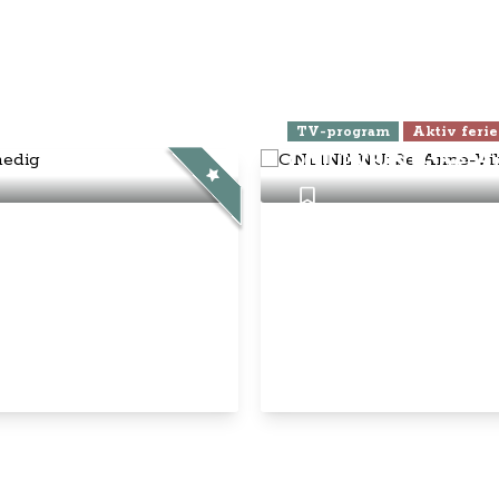
ra Athen -
TV-program
Aktiv ferie
ONLINE NU: Se An