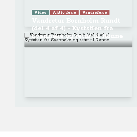
Video
Aktiv ferie
Vandreferie
Vandretur Bornholm Rundt
(del 4 af 4) - Kyststien fra
Svanneke og retur til Rønne