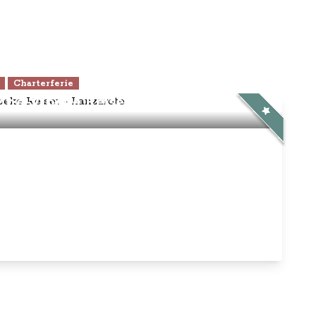
Charterferie
ne-Vibeke Rejser - Lanzarote