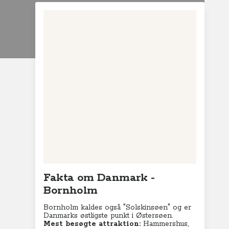
+
−
Leaflet
|
© MapTiler
© OpenStreetMap contributors
Fakta om Danmark -
Bornholm
Bornholm kaldes også "Solskinsøen" og er
Danmarks østligste punkt i Østersøen.
Mest besøgte attraktion:
Hammershus,