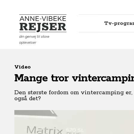
Tv-progr
Anne-Vibeke Rejser
din genvej til store
oplevelser
Video
Mange tror vintercampin
Den største fordom om vintercamping er, at
også det?