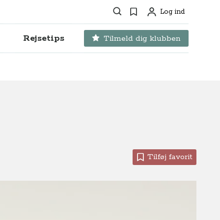
Søg
Favoritter
Log ind
Profil
Rejsetips
Tilmeld dig klubben
Tilføj favorit