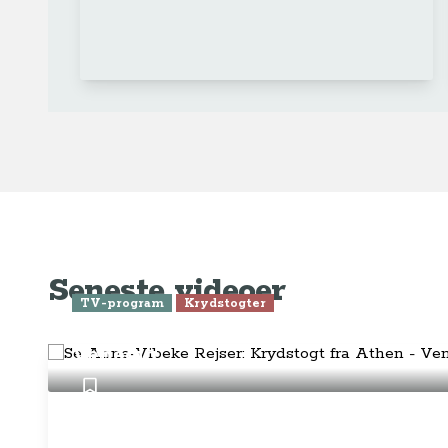
Ge
Anne-Vibeke Rejser
Om o
FAQ 
AnneVibekeRejser ejes og drives af
Tilm
Rejsejournalisten ApS
CVR: DK
26185254
Pres
Kontakt os på
info@annevibekerejser.dk
Alt, hvad du finder her på siden, er
Hand
steder, som vi selv har besøgt. Vi har
rejst i over 25 år i over 100 lande på
Abo
mange forskellige måder. Vi sælger IKKE
rejser.
Priv
Juri
Betalingsmetoder
Føl
Fac