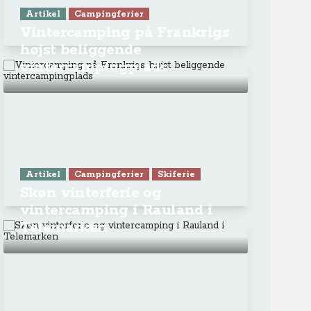
ra Athen -
TV-program
Aktiv ferie
ONLINE NU: Se An