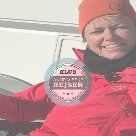
Artikel
Campingferier
Trysil i Norge - perfekt
vinterferie for hele familien
Artikel
Campingferier
Vintercamping på Frankrigs
højst beliggende
vintercampingplads
Artikel
Campingferier
Skiferie