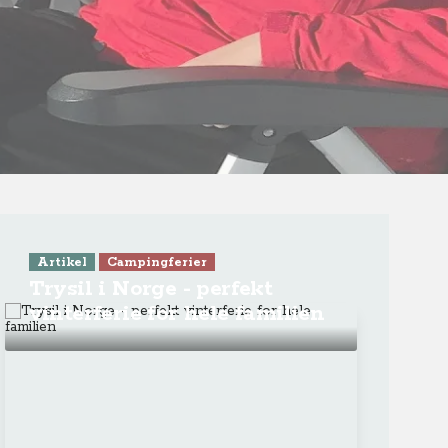
Skøn vinterferie og
vintercamping i Rauland i
Telemarken