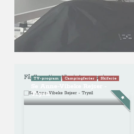
Vintercamping i Canazei -
Italiens imponerende
Dolomitter