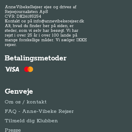
AnneVibekeRejser ejes og drives af
Rejsejournalisten ApS
CVR: DK
26185254
Kontakt os på
info@annevibekerejser.dk
Alt, hvad du finder her på siden, er
steder, som vi selv har besøgt. Vi har
rejst i over 25 år i over 100 lande på
mange forskellige måder. Vi sælger IKKE
rejser.
Betalingsmetoder
Genveje
Om os / kontakt
FAQ - Anne-Vibeke Rejser
Tilmeld dig Klubben
Presse