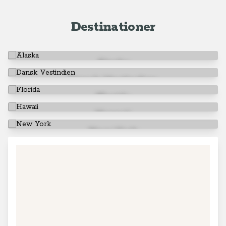
Destinationer
Alaska
Dansk Vestindien
Florida
Hawaii
New York
+
−
90