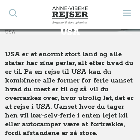
Søg
Åbn 
Anne-Vibeke Rejser
din genvej til store oplevelser
Destinationer
Nordamerika
USA
USA
USA er et enormt stort land og alle
stater har sine perler, alt efter hvad du
er til. På en rejse til USA kan du
kombinere alle former for ferie uanset
hvad du mest er til og så vil du
overraskes over, hvor utrolig let, det er
at rejse i USA. Uanset hvor du tager
hen vil kør-selv-ferie i enten lejet bil
eller autocamper være at fortrække,
fordi afstandene er så store.