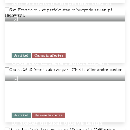
San Francisco - et perfekt sted at
begynde rejsen på Highway 1
Artikel
Campingferier
Gode råd til ferie i autocamper i
Florida eller andre steder
Artikel
Kør-selv-ferie
10 steder du skal opleve langs