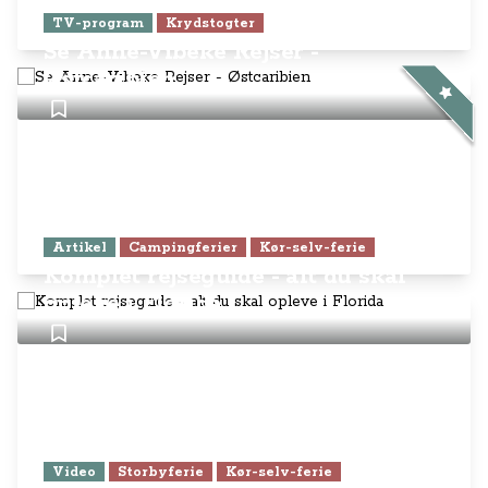
TV-program
Krydstogter
Se Anne-Vibeke Rejser -
Østcaribien
Artikel
Campingferier
Kør-selv-ferie
Komplet rejseguide - alt du skal
opleve i Florida
Video
Storbyferie
Kør-selv-ferie