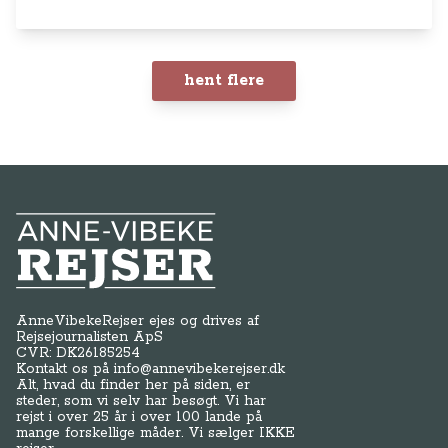
hent flere
Anne-Vibeke Rejser
AnneVibekeRejser ejes og drives af
Rejsejournalisten ApS
CVR: DK
26185254
Kontakt os på
info@annevibekerejser.dk
Alt, hvad du finder her på siden, er
steder, som vi selv har besøgt. Vi har
rejst i over 25 år i over 100 lande på
mange forskellige måder. Vi sælger IKKE