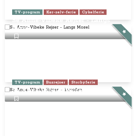
TV-program
Kør-selv-ferie
Cykelferie
Se Anne-Vibeke Rejser - Langs
Mosel
TV-program
Busrejser
Storbyferie
Se Anne-Vibeke Rejser – Dresden