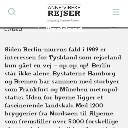
Søg
Åbn 
Anne-Vibeke Rejser
din genvej til store oplevelser
Destinationer
Europa
Tyskland
Tyskland
Siden Berlin-murens fald i 1989 er
interessen for Tyskland som rejseland
kun gået en vej – op, op, op! Berlin
står ikke alene. Bystaterne Hamborg
og Bremen har sammen med storbyer
som Frankfurt og München metropol-
status. Uden for byerne ligger et
fascinerende landskab. Med 1200
bryggerier fra Nordsøen til Alperne,
som fremstiller over 5.000 forskellige