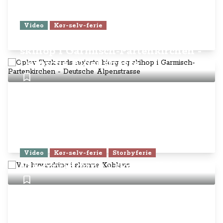
Video
Kør-selv-ferie
Oplev Tysklands højeste bjerg og
skihop i Garmisch-Partenkirchen -
Deutsche Alpenstrasse
Video
Kør-selv-ferie
Storbyferie
Vin-byvandring i skønne Koblenz