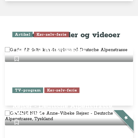
Seneste artikler og videoer
Artikel
Kør-selv-ferie
Guide: Alt dette kan du opleve på
Deutsche Alpenstrasse
TV-program
Kør-selv-ferie
ONLINE NU: Se Anne-Vibeke
Rejser - Deutsche Alpenstrasse,
Tyskland