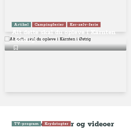
Artikel
Campingferier
Kør-selv-ferie
Alt dette skal du opleve i Kärnten
i Østrig
Seneste artikler og videoer
TV-program
Krydstogter