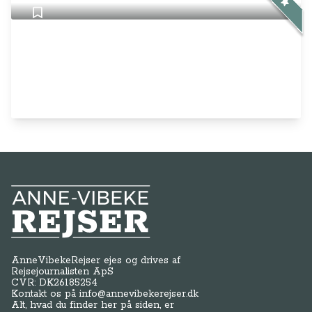
Anne-Vibeke Rejser
AnneVibekeRejser ejes og drives af
Rejsejournalisten ApS
CVR: DK
26185254
Kontakt os på
info@annevibekerejser.dk
Alt, hvad du finder her på siden, er