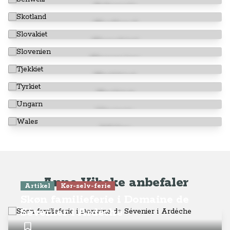
Schweiz
Skotland
Slovakiet
Slovenien
Tjekkiet
Tyrkiet
Ungarn
Wales
Anne-Vibeke anbefaler
Artikel
Kør-selv-ferie
Skøn familieferie i Domaine de
Sévenier i Ardéche