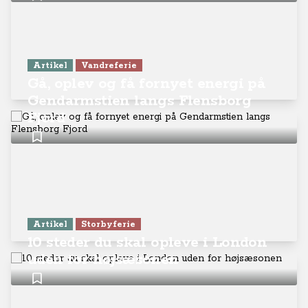
Artikel
Vandreferie
Gå, oplev og få fornyet energi på
Gendarmstien langs Flensborg
Fjord
Artikel
Storbyferie
10 steder du skal opleve i London
uden for højsæsonen