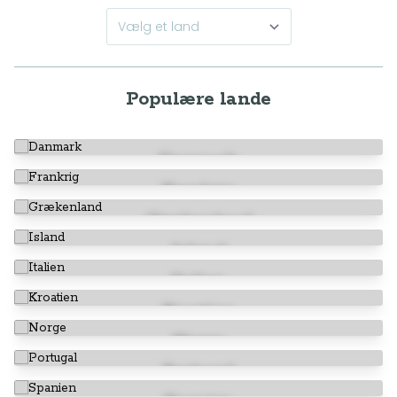
Populære lande
Danmark
Frankrig
Grækenland
Island
Italien
Kroatien
Norge
Portugal