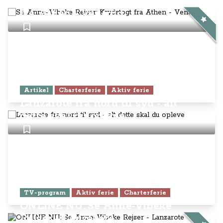
Se Anne-Vibeke Rejser: Krydstogt
fra Athen - Venedig
Artikel
Charterferie
Aktiv ferie
Lanzarote fra nord til syd - alt
dette skal du opleve
TV-program
Aktiv ferie
Charterferie
ONLINE NU: Se Anne-Vibeke
Rejser - Lanzarote