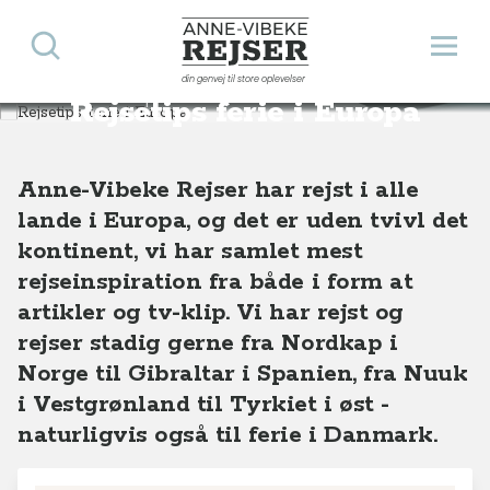
Søg
Åbn 
Anne-Vibeke Rejser
din genvej til store oplevelser
Destinationer
Europa
Rejsetips ferie i Europa
Anne-Vibeke Rejser har rejst i alle
lande i Europa, og det er uden tvivl det
kontinent, vi har samlet mest
rejseinspiration fra både i form at
artikler og tv-klip. Vi har rejst og
rejser stadig gerne fra Nordkap i
Norge til Gibraltar i Spanien, fra Nuuk
i Vestgrønland til Tyrkiet i øst -
naturligvis også til ferie i Danmark.